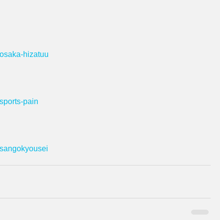
/osaka-hizatuu
】
/sports-pain
】
t/sangokyousei