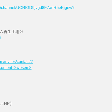
om/channel/UCRlGD9jvgd8F7anR5eEjgew?
ム再生工場⚾️
6
m/invites/contact/?
content=2wesem8
ルHP】