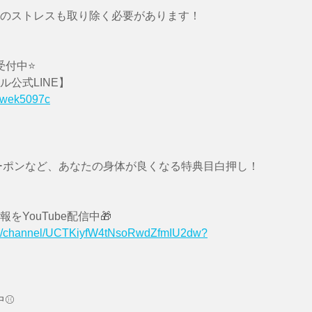
のストレスも取り除く必要があります！
受付中⭐️
公式LINE】
40wek5097c
クーポンなど、あなたの身体が良くなる特典目白押し！　
をYouTube配信中🎁
om/channel/UCTKiyfW4tNsoRwdZfmIU2dw?
⚾️