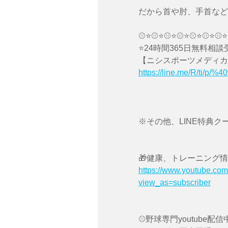
だから首や肘、手首など
⚾️⭐️⚾️⭐️⚾️⭐️⚾️⭐️⚾️⭐️⚾️⭐️⚾️⭐️
⭐️24時間365日無料相談
【ニシスポーツメディカル
https://line.me/R/ti/p/%
※その他、LINE特典
🎁健康、トレーニング情報
https://www.youtube.c
view_as=subscriber
⚾️野球専門youtube配信中