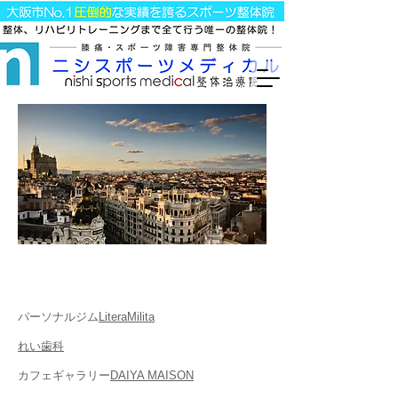
​堀江周辺おすすめリンク
パーソナルジム
LiteraMilita
れい歯科
カフェギャラリー
DAIYA MAISON