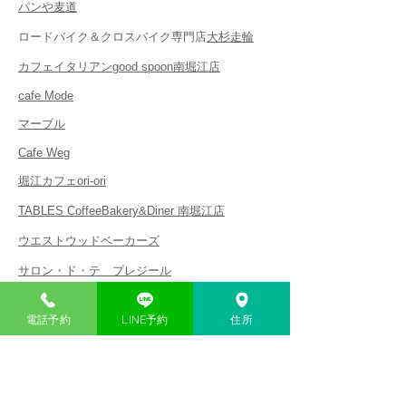
パンや麦道
ロードバイク＆クロスバイク専門店
大杉走輪
カフェイタリアンgood spoon南堀江店
cafe Mode
マーブル
Cafe Weg
堀江カフェori-ori
TABLES CoffeeBakery&Diner 南堀江店
ウエストウッドベーカーズ
サロン・ド・テ プレジール
T.C cafe 南堀江店
電話予約
LINE予約
住所
MSPC PRODUCT sort OSAKA coffee stand
shopDETAIL
PAD MEXICO