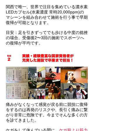
関西で唯一、世界で注目を集めている濃水素
LEDカプセル(水素濃度 常時20,000ppm)の
マシーンを組み合わせて施術を行う事で早期
復帰が可能となります。
​目安：足を引きずってでも歩ける中度の捻挫
の場合、受傷後2〜3回の施術でスポーツへ
の復帰が平均です。
​痛みがなくなって感覚が戻る前に競技に復帰
をするのは再発のリスクや、長引く痛みに繋
がり非常に危険です。今までそんな多くの方
を診てきました。
ケガをして休んでいる間に、
ケガ前より筋力